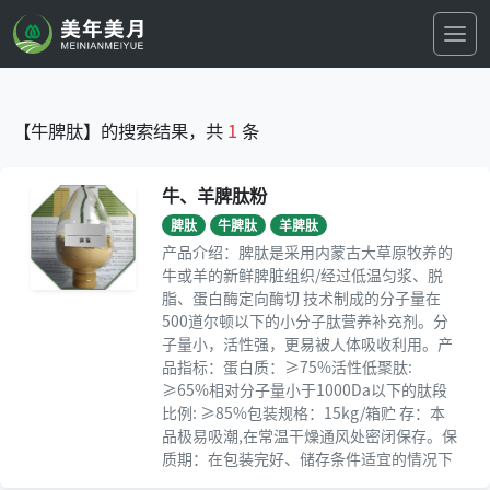
【牛脾肽】的搜索结果，共
1
条
牛、羊脾肽粉
脾肽
牛脾肽
羊脾肽
产品介绍：脾肽是采用内蒙古大草原牧养的
牛或羊的新鲜脾脏组织/经过低温匀浆、脱
脂、蛋白酶定向酶切 技术制成的分子量在
500道尔顿以下的小分子肽营养补充剂。分
子量小，活性强，更易被人体吸收利用。产
品指标：蛋白质：≥75%活性低聚肽:
≥65%相对分子量小于1000Da以下的肽段
比例: ≥85%包装规格：15kg/箱贮 存：本
品极易吸潮,在常温干燥通风处密闭保存。保
质期：在包装完好、储存条件适宜的情况下