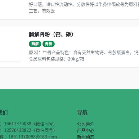
好口感，适口性流动性、分散性好以牛鼻中隔软骨为原料
工艺，有效去
酶解骨粉（钙、磷）
酶解
骨粉
原 料：牛骨产品特色：含有天然生物钙、骨胶原蛋白，
食品原料包装规格：20kg/箱
我们
导航
：18611370088（微信同号）
公司简介
：13520438822（微信同号）
产品中心
：18611370088@163.com
新闻动态