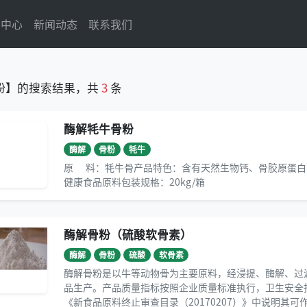
品中心
新闻动态
联系我们
粉】的搜索结果，共
3
条
酶解牦牛骨粉
酶解
骨粉
牦牛
原 料：牦牛骨产品特色：含有天然生物钙、骨胶原蛋白
健康食品原料包装规格：20kg/箱
酶解骨粉（硫酸软骨素）
酶解
骨粉
硫酸
软骨素
酶解骨粉是以牛等动物骨为主要原料，经浸提、酶解、过
品生产。产品质量指标按照企业质量标准执行，卫生安全
《新食品原料终止审查目录（20170207）》中说明其